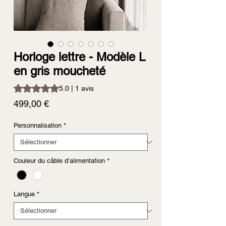
Horloge lettre - Modèle L
en gris moucheté
La note est de 5.0 sur cinq étoiles selon 1 avis
5.0 | 1 avis
Prix
499,00 €
Personnalisation
*
Couleur du câble d’alimentation
*
Langue
*